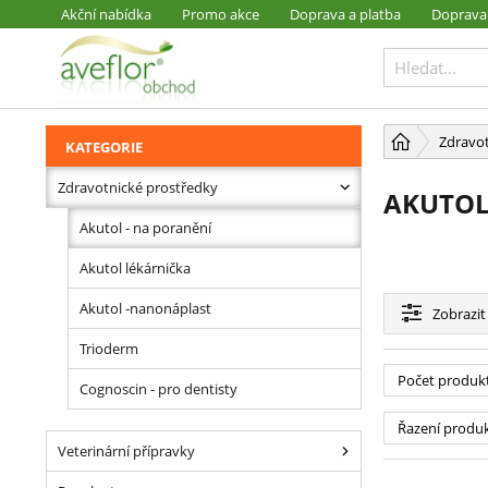
Akční nabídka
Promo akce
Doprava a platba
Doprava
PŘESKOČIT NAVIGACI
Zdravot
KATEGORIE
Zdravotnické prostředky
AKUTOL
Akutol - na poranění
Akutol lékárnička
Akutol -nanonáplast
Zobrazit
Trioderm
Počet produk
Cognoscin - pro dentisty
Řazení produ
Veterinární přípravky