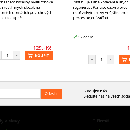
 obsahem kyseliny hyaluronové
Zastavuje slabá krvácení a urychl
 rostlinných složek na
regeneraci. Rána se uzavře před
robných domácích povrchových
nepříznivými vlivy vnějšího prost
 a II.a stupně.
proces hojení začíná.
Skladem
129,-
Kč
1
KOUPIT
Sledujte nás
Odeslat
Sledujte nás na všech sociá
y a slevy
O firmě