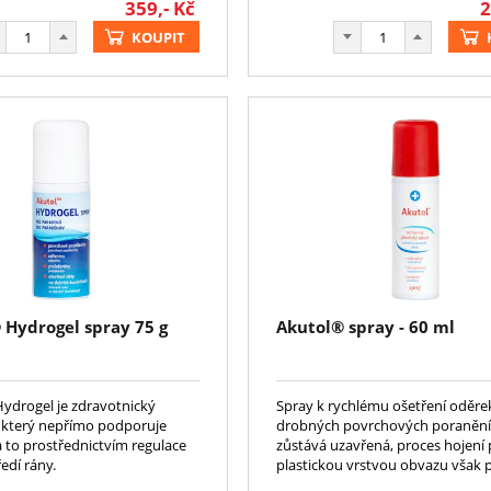
359,-
Kč
2
KOUPIT
Hydrogel spray 75 g
Akutol® spray - 60 ml
drogel je zdravotnický
Spray k rychlému ošetření oděre
 který nepřímo podporuje
drobných povrchových poranění
a to prostřednictvím regulace
zůstává uzavřená, proces hojení
edí rány.
plastickou vrstvou obvazu však 