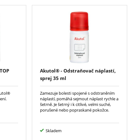
STOP
Akutol® - Odstraňovač náplastí,
sprej 35 ml
utol®
Zamezuje bolesti spojené s odstraněním
ení.
náplastí, pomáhá sejmout náplast rychle a
šetrně. Je šetrný i k citlivé, velmi suché,
porušené nebo popraskané pokožce.
Skladem