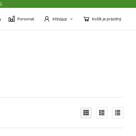
jů
Porovnat
Košík je prázdný
a
Přihlásit