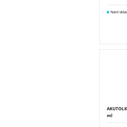
Není skl
AKUTOL® 
ml