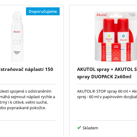
Doporučujeme
dstraňovač náplastí 150
AKUTOL spray + AKUTOL 
spray DUOPACK 2x60ml
lesti spojené s odstraněním
AKUTOL® STOP spray 60 ml + Ak
omáhá sejmout náplast rychle a
sprej - 60 ml v papírovém dvojbal
trný i k citlivé, velmi suché,
ebo popraskané pokožce.
Skladem