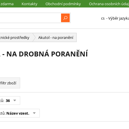
 zdarma
Kontakty
Obchodní podmínky
Ochrana osobních úda
cs
- Výběr jazyk
nické prostředky
Akutol - na poranění
 - NA DROBNÁ PORANĚNÍ
filtr zboží
tů:
36
ktů:
Název vzest.