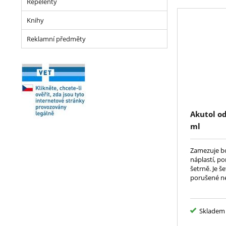
Repelenty
Knihy
Reklamní předměty
Akutol o
ml
Zamezuje bo
náplastí, p
šetrně. Je še
porušené n
Skladem