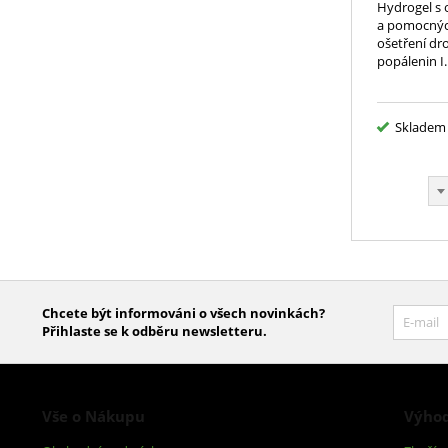
Hydrogel s
a pomocných
ošetření d
popálenin I.
Skladem
Chcete být informováni o všech novinkách?
Přihlaste se k odběru newsletteru.
Vše o Nákupu
Výhod