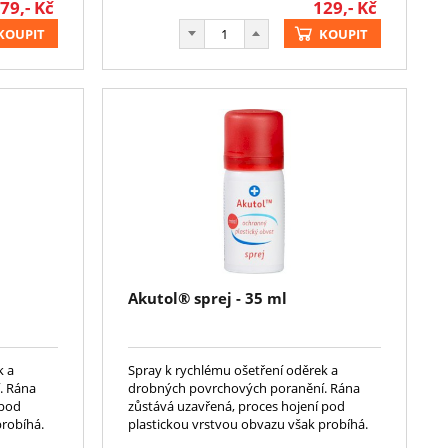
79,-
Kč
129,-
Kč
KOUPIT
KOUPIT
Akutol® sprej - 35 ml
k a
Spray k rychlému ošetření oděrek a
. Rána
drobných povrchových poranění. Rána
 pod
zůstává uzavřená, proces hojení pod
probíhá.
plastickou vrstvou obvazu však probíhá.