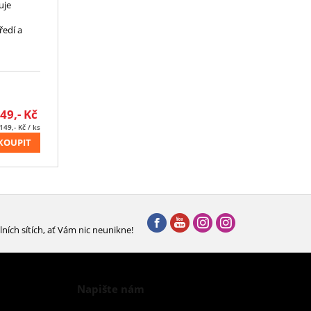
uje
ředí a
49,-
Kč
149,-
Kč
/ ks
KOUPIT
lních sítích, ať Vám nic neunikne!
Napište nám
Chcete nám něco sdělit o našich produktech