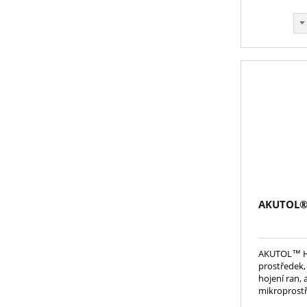
AKUTOL® 
AKUTOL™ Hy
prostředek,
hojení ran, 
mikroprostř