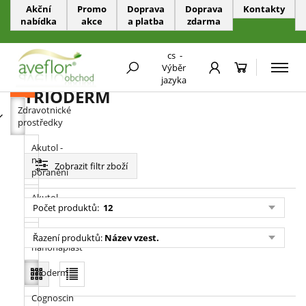
Akční
Promo
Doprava
Doprava
Kontakty
nabídka
akce
a platba
zdarma
PŘESKOČIT NAVIGACI
cs
-
Zdravotnické prostředky
Výběr
jazyka
KATEGORIE
TRIODERM
Zdravotnické
prostředky
Akutol -
na
Zobrazit
filtr zboží
poranění
Akutol
Počet produktů:
12
lékárnička
Akutol -
Řazení produktů:
Název vzest.
nanonáplast
Trioderm
Cognoscin