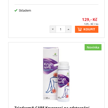
Skladem
129,-
Kč
129,-
Kč
/ ks
KOUPIT
Novinka
Trioderm® CARE Kryosprej na odstranění