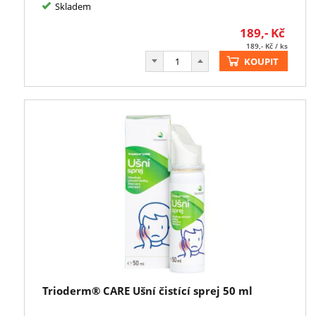
Skladem
189,-
Kč
189,-
Kč
/ ks
KOUPIT
Trioderm® CARE Ušní čistící sprej 50 ml