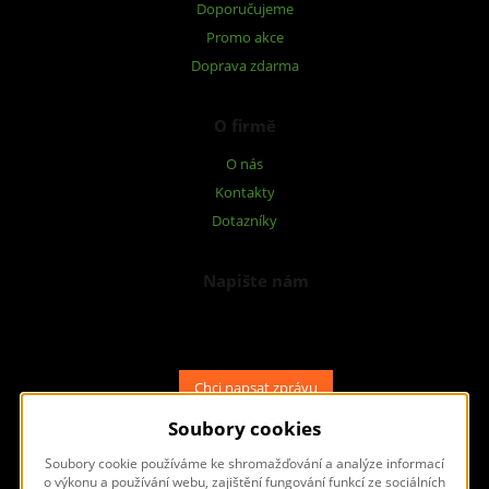
Doporučujeme
Promo akce
Doprava zdarma
O firmě
O nás
Kontakty
Dotazníky
Napište nám
Chcete nám něco sdělit o našich produktech nebo e-shopu?
Neváhejte napsat.
Chci napsat zprávu
Soubory cookies
Soubory cookie používáme ke shromažďování a analýze informací
o výkonu a používání webu, zajištění fungování funkcí ze sociálních