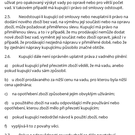
užívat pro opakovaný výskyt vady po opravě nebo pro větší počet
vad. V takovém případě má kupující i právo od smlouvy odstoupit.
2.5.
Neodstoupí-li kupující od smlouvy nebo neuplatní-li právo na
dodání nového zboží bez vad, na výměnu její součásti nebo na opravu
zboží, může požadovat přiměřenou slevu. Kupující má právo na
přiměřenou slevu, a to i v případě, že mu prodávající nemůže dodat
nové zboží bez vad, vyměnit její součást nebo zboží opravit, jakož i v
případě, že prodávající nezjedná nápravu v přiměřené době, nebo že
by zjednání nápravy kupujícímu působilo značné obtíže.
2.6.
Kupující dále není oprávněn uplatnit práva z vadného plnění:
a)
pokud kupující před převzetím zboží věděl, že má vadu, anebo
pokud kupující vadu sám způsobil.
b)
u zboží prodávaného za nižší cenu na vadu, pro kterou byla nižší
cena ujednána;
c)
na opotřebení zboží způsobené jejím obvyklým užíváním;
d)
u použitého zboží na vadu odpovídající míře používání nebo
opotřebení, kterou zboží mělo při převzetí kupujícím;
e)
pokud kupující nedodržel návod k použití zboží, nebo
f)
vyplývá-li to z povahy věci.