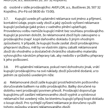
AVEFLOR, a.s., Budčeves 26, 507 32 Kopidlno;
d)
osobně v sídle prodávajícího: AVEFLOR, a.s., Budčeves 26, 507 32
Kopidlno, (Po-Pá od 08:00 do 15:00).
3.7.
Kupující uvede při uplatnění reklamace své jméno a příjmení,
kontaktní údaje, popis vady zboží a jaký způsob vyřízení reklamace
kupující požaduje (jaké právo z vadného plnění uplatňuje).
Provedenou volbu nemůže kupující měnit bez souhlasu prodávajícího.
Kupující je povinen doložit, že reklamované zboží bylo zakoupeno u
prodávajícího (např. kopií daňového dokladu či jiným vhodným
způsobem). V případě, že kupující bude zasílat zboží prodávajícímu
přepravní službou, měl by ve vlastním zájmu zabalit reklamované
zboží do vhodného a dostatečně chránícího obalového materiálu
vyhovujícího nárokům přepravy tak, aby nedošlo v průběhu přepravy
k jeho poškození.
3.8.
Při uplatnění reklamace, pokud není dohodnuto jinak, vrátí
kupující prodávajícímu na své náklady zboží původně dodané, a to
jedním ze způsobů uvedeným níže:
a)
Reklamované zboží zašle kupující prostřednictvím poštovního
doručovatele balíkem na sídlo prodávajícího. Balíky doručené na
dobírku není prodávající povinen převzít. Prodávající doporučuje
kupujícímu při zasílání reklamovaného zboží vyplnit a vytisknout
reklamační list uvedený níže, ke kterému kupující připojí kopii dokladu
o koupi zboží. Pro rychlejší vyřízení reklamace je doručeno využít
tohoto způsobu vrácení reklamovaného zboží;