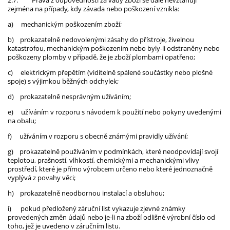
2.7.
Práva z odpovědnosti za vady zboží se dále nevztahují
zejména na případy, kdy závada nebo poškození vznikla:
a)
mechanickým poškozením zboží;
b)
prokazatelně nedovolenými zásahy do přístroje, živelnou
katastrofou, mechanickým poškozením nebo byly-li odstraněny nebo
poškozeny plomby v případě, že je zboží plombami opatřeno;
c)
elektrickým přepětím (viditelně spálené součástky nebo plošné
spoje) s výjimkou běžných odchylek;
d)
prokazatelně nesprávným užíváním;
e)
užíváním v rozporu s návodem k použití nebo pokyny uvedenými
na obalu;
f)
užíváním v rozporu s obecně známými pravidly užívání;
g)
prokazatelně používáním v podmínkách, které neodpovídají svojí
teplotou, prašností, vlhkostí, chemickými a mechanickými vlivy
prostředí, které je přímo výrobcem určeno nebo které jednoznačně
vyplývá z povahy věci;
h)
prokazatelně neodbornou instalací a obsluhou;
i)
pokud předložený záruční list vykazuje zjevné známky
provedených změn údajů nebo je-li na zboží odlišné výrobní číslo od
toho, jež je uvedeno v záručním listu.