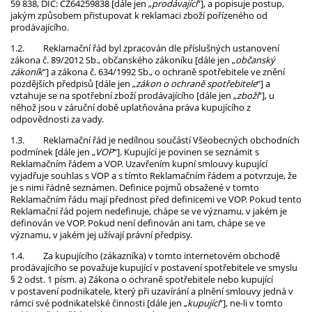
59 838, DIČ: CZ64259838
[dále jen „
prodávající
“], a popisuje postup,
jakým způsobem přistupovat k reklamaci zboží pořízeného od
prodávajícího.
1.2.
Reklamační řád byl zpracován dle příslušných ustanovení
zákona č. 89/2012 Sb., občanského zákoníku [dále jen „
občanský
zákoník
“] a zákona č. 634/1992 Sb., o ochraně spotřebitele ve znění
pozdějších předpisů [dále jen „
zákon o ochraně spotřebitele
“] a
vztahuje se na spotřební zboží prodávajícího [dále jen „
zboží
“], u
něhož jsou v záruční době uplatňována práva kupujícího z
odpovědnosti za vady.
1.3.
Reklamační řád je nedílnou součástí Všeobecných obchodních
podmínek [dále jen „
VOP
“]. Kupující je povinen se seznámit s
Reklamačním řádem a VOP. Uzavřením kupní smlouvy kupující
vyjadřuje souhlas s VOP a s tímto Reklamačním řádem a potvrzuje, že
je s nimi řádně seznámen. Definice pojmů obsažené v tomto
Reklamačním řádu mají přednost před definicemi ve VOP. Pokud tento
Reklamační řád pojem nedefinuje, chápe se ve významu, v jakém je
definován ve VOP. Pokud není definován ani tam, chápe se ve
významu, v jakém jej užívají právní předpisy.
1.4.
Za kupujícího (zákazníka) v tomto internetovém obchodě
prodávajícího se považuje kupující v postavení spotřebitele ve smyslu
§ 2 odst. 1 písm. a) Zákona o ochraně spotřebitele nebo kupující
v postavení podnikatele, který při uzavírání a plnění smlouvy jedná v
rámci své podnikatelské činnosti [dále jen „
kupující
“], ne-li v tomto