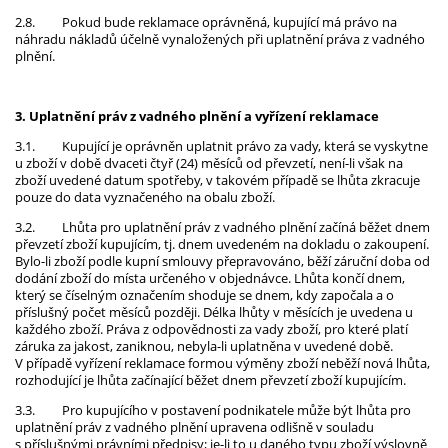
2.8.
Pokud bude reklamace oprávněná, kupující má právo na
náhradu nákladů účelně vynaložených při uplatnění práva z vadného
plnění.
3. Uplatnění práv z vadného plnění a vyřízení reklamace
3.1.
Kupující je oprávněn uplatnit právo za vady, která se vyskytne
u zboží v době dvaceti čtyř (24) měsíců od převzetí, není-li však na
zboží uvedené datum spotřeby, v takovém případě se lhůta zkracuje
pouze do data vyznačeného na obalu zboží.
3.2.
Lhůta pro uplatnění práv z vadného plnění začíná běžet dnem
převzetí zboží kupujícím, tj. dnem uvedeném na dokladu o zakoupení.
Bylo-li zboží podle kupní smlouvy přepravováno, běží záruční doba od
dodání zboží do místa určeného v objednávce. Lhůta končí dnem,
který se číselným označením shoduje se dnem, kdy započala a o
příslušný počet měsíců později. Délka lhůty v měsících je uvedena u
každého zboží. Práva z odpovědnosti za vady zboží, pro které platí
záruka za jakost, zaniknou, nebyla-li uplatněna v uvedené době.
V případě vyřízení reklamace formou výměny zboží neběží nová lhůta,
rozhodující je lhůta začínající běžet dnem převzetí zboží kupujícím.
3.3.
Pro kupujícího v postavení podnikatele může být lhůta pro
uplatnění práv z vadného plnění upravena odlišně v souladu
s příslušnými právními předpisy; je-li to u daného typu zboží výslovně