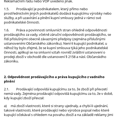
Reklamačním řádu nebo VOP uvedeno jinak.
1.5.
Prodávající je podnikatelem, který přímo nebo
prostřednictvím jiných podnikatelů dodává kupujícímu výrobky nebo
služby, a při uzavírání a plnění kupní smlouvy jedná v rámci své
podnikatelské činnosti.
1.6.
Práva a povinnosti smluvních stran ohledně odpovědnosti
prodávajícího za vady, včetně záruční odpovědnosti prodávajícího, se
řídí příslušnými obecně závaznými předpisy (zejména příslušnými
ustanoveními Občanského zákoníku). Není-li kupující podnikatel, u
něhož by bylo zřejmé, že se kupní smlouva týká jeho podnikatelské
činnosti, aplikují se na smluvní vztah rovněž zvláštní ustanovení o
prodeji zboží v obchodě dle ustanovení § 2158 a násl. Občanského
zákoníku.
2. Odpovědnost prodávajícího a práva kupujícího z vadného
plnění
2.1.
Prodávající odpovídá kupujícímu za to, že zboží při převzetí
nemá vady. Zejména prodávající odpovídá kupujícímu za to, že v době,
kdy kupující zboží převzal:
a)
má zboží vlastnosti, které si strany ujednaly, a chybí-li ujednání,
takové vlastnosti, které prodávající nebo výrobce popsal nebo které
kupující očekával s ohledem na povahu zboží a na základě reklamy jimi