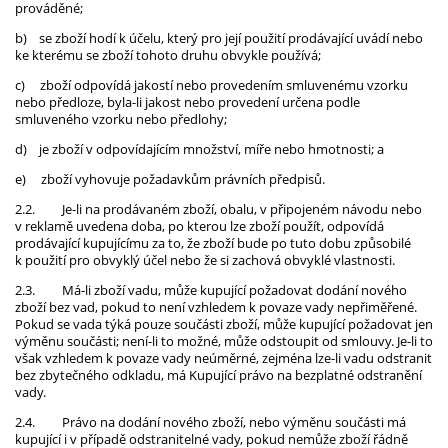
prováděné;
b)
se zboží hodí k účelu, který pro její použití prodávající uvádí nebo
ke kterému se zboží tohoto druhu obvykle používá;
c)
zboží odpovídá jakostí nebo provedením smluvenému vzorku
nebo předloze, byla-li jakost nebo provedení určena podle
smluveného vzorku nebo předlohy;
d)
je zboží v odpovídajícím množství, míře nebo hmotnosti; a
e)
zboží vyhovuje požadavkům právních předpisů.
2.2.
Je-li na prodávaném zboží, obalu, v připojeném návodu nebo
v reklamě uvedena doba, po kterou lze zboží použít, odpovídá
prodávající kupujícímu za to, že zboží bude po tuto dobu způsobilé
k použití pro obvyklý účel nebo že si zachová obvyklé vlastnosti.
2.3.
Má-li zboží vadu, může kupující požadovat dodání nového
zboží bez vad, pokud to není vzhledem k povaze vady nepřiměřené.
Pokud se vada týká pouze součásti zboží, může kupující požadovat jen
výměnu součásti; není-li to možné, může odstoupit od smlouvy. Je-li to
však vzhledem k povaze vady neúměrné, zejména lze-li vadu odstranit
bez zbytečného odkladu, má Kupující právo na bezplatné odstranění
vady.
2.4.
Právo na dodání nového zboží, nebo výměnu součásti má
kupující i v případě odstranitelné vady, pokud nemůže zboží řádně