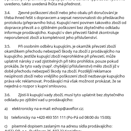
uvedeno, takto uvedená lhůta má přednost.
3.4.
Zjevné poškození zboží nebo jeho obalu při doručování je
třeba ihned řešit s dopravcem a sepsat nesrovnalosti do předávacího
protokolu (přepravního listu). Kupující není povinen takovéto zboží od
dopravce převzít a o zjištěném poškození bez zbytečného odkladu
informuje prodávajícího. Kupující v den převzetí řádně zkontroluje
neporušenost zboží a kompletnost jeho příslušenství.
3.5.
Při osobním odběru kupujícím, je okamžik převzetí zboží
okamžikem přechodu nebezpečí škody na zboží z prodávajícího na
kupujícího. Jestliže kupující zboží neprohlédne při převzetí, může
uplatnit nároky z vad zjistitelných při této prohlídce, pouze pokud
prokáže, že tyto vady (např. chybějící příslušenství) mělo zboží již v
době přechodu nebezpečí škody na zboží. Pozdější reklamace
neúplnosti zboží nebo vnějšího poškození zboží nezbavuje kupujícího
práva věc reklamovat. Prodávající má však možnost prokázat, že se
nejedná o rozpor s kupní smlouvou.
3.6.
Zjistí-li kupující vady zboží, musí tyto uplatnit bez zbytečného
odkladu po zjištění vad u prodávajícího:
a)
elektronicky na e-mail: eshop@aveflor.cz;
b)
telefonicky na +420 493 551 111 (Po-Pá od 08:00 do 15:00);
c)
písemně dopisem zaslaným na adresu sídla prodávajícího: