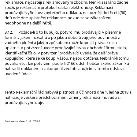
reklamace, nejčastěji s reklamovaným zbožím. Není-li zasíláno žádné
zboží, je reklamační protokol zasílán elektronicky. Reklamaci
prodávající vyřídí bez zbytečného odkladu, nejpozději do třiceti (30)
dnů ode dne uplatnění reklamace, pokud se se zákazníkem
nedohodne na delší lhůtě.
3.12.
Požádá-li o to kupující, potvrdí mu prodávající v písemné
formě, v jakém rozsahu a po jakou dobu trvají jeho povinnosti z
vadného plnění a jakým způsobem může kupující práva z nich
uplatnit. V potvrzení uvede prodávající i svou obchodní firmu, sídlo,
identifikační číslo. V potvrzení prodávající uvede, že další práva
kupujícího, která se ke koupi vážou, nejsou dotčena. Nebrání-li tomu
povaha věci, lze potvrzení podle § 2166 odst. 1 občanského zákoníku
nahradit dokladem o zakoupení věci obsahujícím v tomto odstavci
uvedené údaje.
Tento Reklamační řád nabývá platnosti a účinnosti dne 1. ledna 2018 a
nahrazuje veškerá předchozí znění. Změny reklamačního řádu si
prodávající vyhrazuje.
Revize ze dne 8. 8. 2022.