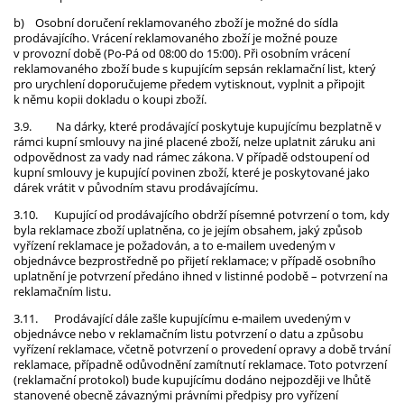
b)
Osobní doručení reklamovaného zboží je možné do sídla
prodávajícího. Vrácení reklamovaného zboží je možné pouze
v provozní době (Po-Pá od 08:00 do 15:00). Při osobním vrácení
reklamovaného zboží bude s kupujícím sepsán reklamační list, který
pro urychlení doporučujeme předem vytisknout, vyplnit a připojit
k němu kopii dokladu o koupi zboží.
3.9.
Na dárky, které prodávající poskytuje kupujícímu bezplatně v
rámci kupní smlouvy na jiné placené zboží, nelze uplatnit záruku ani
odpovědnost za vady nad rámec zákona. V případě odstoupení od
kupní smlouvy je kupující povinen zboží, které je poskytované jako
dárek vrátit v původním stavu prodávajícímu.
3.10.
Kupující od prodávajícího obdrží písemné potvrzení o tom, kdy
byla reklamace zboží uplatněna, co je jejím obsahem, jaký způsob
vyřízení reklamace je požadován, a to e-mailem uvedeným v
objednávce bezprostředně po přijetí reklamace; v případě osobního
uplatnění je potvrzení předáno ihned v listinné podobě – potvrzení na
reklamačním listu.
3.11.
Prodávající dále zašle kupujícímu e-mailem uvedeným v
objednávce nebo v reklamačním listu potvrzení o datu a způsobu
vyřízení reklamace, včetně potvrzení o provedení opravy a době trvání
reklamace, případně odůvodnění zamítnutí reklamace. Toto potvrzení
(reklamační protokol) bude kupujícímu dodáno nejpozději ve lhůtě
stanovené obecně závaznými právními předpisy pro vyřízení