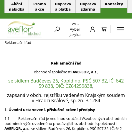
Akční
Promo
Doprava
Doprava
Kontakty
nabídka
akce
a platba
zdarma
PŘESKOČIT NAVIGACI
cs
-
Výběr
REKLAMAČNÍ ŘÁD
jazyka
Reklamační řád
Reklamační řád
obchodní společnosti
AVEFLOR, a.s.
,
se sídlem Budčeves 26, Kopidlno, PSČ 507 32, IČ: 642
59 838, DIČ: CZ64259838
,
zapsaná v obch. rejstříku vedeném Krajským soudem
v Hradci Králové, sp. zn. B 1284
1. Úvodní ustanovení, příslušné právní předpisy
1.1.
Reklamační řád je nedílnou součástí Všeobecných obchodních
podmínek výše uvedeného prodávajícího, obchodní společnosti
AVEFLOR, a.s.
,
se sídlem Budčeves 26, Kopidlno, PSČ 507 32, IČ: 642