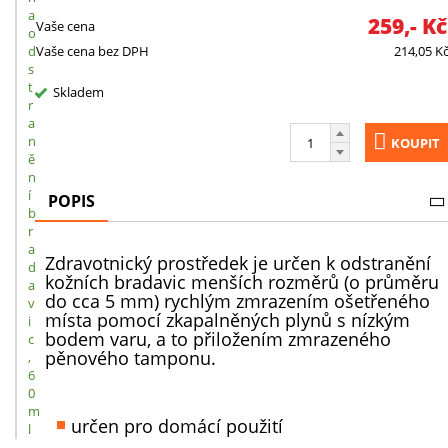
a
259,-
K
Vaše cena
o
d
Vaše cena bez DPH
214,05
K
s
t
Skladem
r
a
n
KOUPIT
ě
n
í
POPIS
b
r
a
Zdravotnický prostředek je určen k odstranění
d
kožních bradavic menších rozměrů (o průměru
a
do cca 5 mm) rychlým zmrazením ošetřeného
v
místa pomocí zkapalněných plynů s nízkým
i
bodem varu, a to přiložením zmrazeného
c
pěnového tamponu.
,
6
0
m
určen pro domácí použití
l