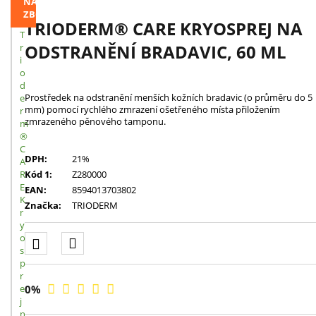
NAVŠTÍVENÉHO
ZBOŽÍ
TRIODERM® CARE KRYOSPREJ NA
T
ODSTRANĚNÍ BRADAVIC, 60 ML
r
i
o
d
Prostředek na odstranění menších kožních bradavic (o průměru do 5
e
mm) pomocí rychlého zmrazení ošetřeného místa přiložením
r
zmrazeného pěnového tamponu.
m
®
C
DPH:
21%
A
R
Kód 1:
Z280000
E
EAN:
8594013703802
K
Značka:
TRIODERM
r
y
o
s
p
r
e
0
%
j
n