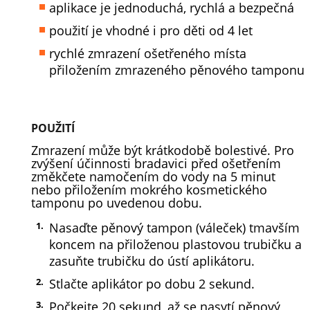
aplikace je jednoduchá, rychlá a bezpečná
použití je vhodné i pro děti od 4 let
rychlé zmrazení ošetřeného místa
přiložením zmrazeného pěnového tamponu
POUŽITÍ
Zmrazení může být krátkodobě bolestivé. Pro
zvýšení účinnosti bradavici před ošetřením
změkčete namočením do vody na 5 minut
nebo přiložením mokrého kosmetického
tamponu po uvedenou dobu.
Nasaďte pěnový tampon (váleček) tmavším
koncem na přiloženou plastovou trubičku a
zasuňte trubičku do ústí aplikátoru.
Stlačte aplikátor po dobu 2 sekund.
Počkejte 20 sekund, až se nasytí pěnový