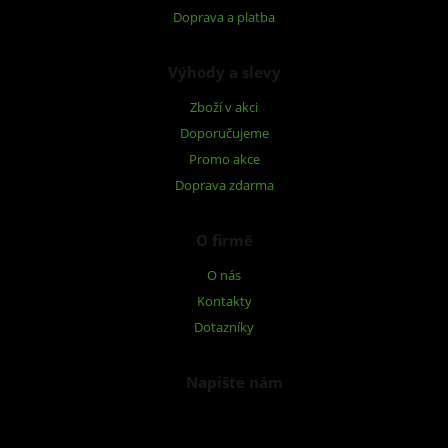
Doprava a platba
Výhody a slevy
Zboží v akci
Doporučujeme
Promo akce
Doprava zdarma
O firmě
O nás
Kontakty
Dotazníky
Napište nám
Chcete nám něco sdělit o našich produktech nebo e-shopu?
Neváhejte napsat.