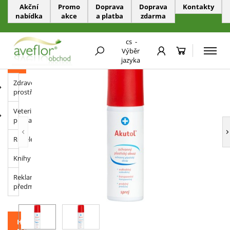
Akční
Promo
Doprava
Doprava
Kontakty
nabídka
akce
a platba
zdarma
PŘESKOČIT NAVIGACI
cs
-
Akutol - na poranění
Výběr
jazyka
KATEGORIE
Zdravotnické
prostředky
Veterinární
přípravky
Repelenty
Knihy
Reklamní
předměty
HISTORIE