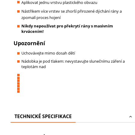
Aplikovat jednu vrstvu plastického obvazu
Nástřikem více vrstev se zhorší přirozené dýchání rány a
zpomalí proces hojení
Nikdy nepoužívat pro překrytí rány s masivním
krvácením!
Upozornění
Uchovávejte mimo dosah dětí
Nádobka je pod tlakem: nevystavujte slunečnímu záření a
teplotám nad
TECHNICKÉ SPECIFIKACE