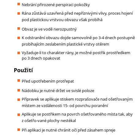
Nebrání přirozené perspiraci pokožky
Rána zůstává uzavřená před nepříznivými vlivy, proces hojení
pod plastickou vrstvou obvazu však probíhá
Obvaz je ve vodě nerozpustný
K odstranění obvazu dojde samovolně po 3-4 dnech postupně
probíhajícím zeslabením plastické vrstvy otěrem
Vyžaduje-li to charakter rány, je možné postřik prostředkem
po 3 dnech opakovat
Použití
Před upotřebením protřepat
Nádobku je nutné držet ve svislé poloze
Přípravek se aplikuje stiskem rozprašovače nad ošetřovaným
místem ze vzdálenosti 15-
od povrchu poranění
Aplikuje se postřikem na povrch ošetřovaného místa tak, aby
z ošetřo-vané plochy nestékal
Při aplikaci je nutné chránit oči před zásahem spreje