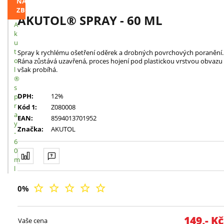
NAVŠTÍVENÉHO
ZBOŽÍ
AKUTOL® SPRAY - 60 ML
A
k
u
t
Spray k rychlému ošetření oděrek a drobných povrchových poranění.
o
Rána zůstává uzavřená, proces hojení pod plastickou vrstvou obvazu
l
však probíhá.
®
s
DPH:
12%
p
r
Kód 1:
Z080008
a
EAN:
8594013701952
y
Značka:
AKUTOL
-
6
0
m
l
0
%
149,-
K
Vaše cena