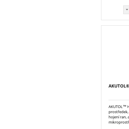
AKUTOL® 
AKUTOL™ Hy
prostředek,
hojení ran, 
mikroprostř