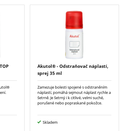
STOP
Akutol® - Odstraňovač náplastí,
sprej 35 ml
utol®
Zamezuje bolesti spojené s odstraněním
ení.
náplastí, pomáhá sejmout náplast rychle a
šetrně. Je šetrný i k citlivé, velmi suché,
porušené nebo popraskané pokožce.
Skladem