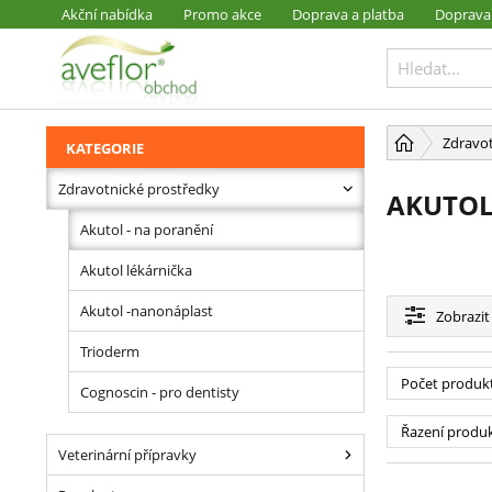
Akční nabídka
Promo akce
Doprava a platba
Doprava
PŘESKOČIT NAVIGACI
Zdravot
KATEGORIE
Zdravotnické prostředky
AKUTOL
Akutol - na poranění
Akutol lékárnička
Akutol -nanonáplast
Zobrazit
Trioderm
Počet produk
Cognoscin - pro dentisty
Řazení produ
Veterinární přípravky