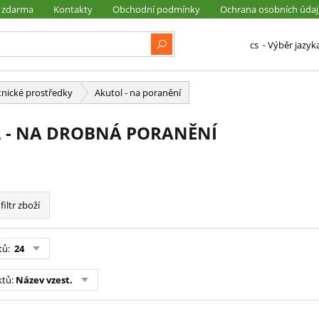
 zdarma
Kontakty
Obchodní podmínky
Ochrana osobních úda
cs
- Výběr jazyk
nické prostředky
Akutol - na poranění
 - NA DROBNÁ PORANĚNÍ
filtr zboží
tů:
24
ktů:
Název vzest.