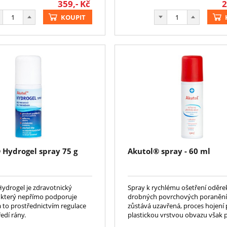
359,-
Kč
2
KOUPIT
Hydrogel spray 75 g
Akutol® spray - 60 ml
drogel je zdravotnický
Spray k rychlému ošetření oděre
 který nepřímo podporuje
drobných povrchových poranění
a to prostřednictvím regulace
zůstává uzavřená, proces hojení
edí rány.
plastickou vrstvou obvazu však 