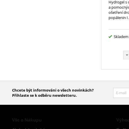
Hydrogel s
a pomocných
ošetření d
popálenin I.
Skladem
Chcete být informováni o všech novinkách?
Přihlaste se k odběru newsletteru.
Vše o Nákupu
Výhod