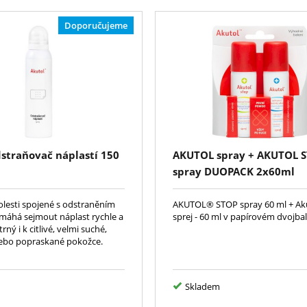
Doporučujeme
dstraňovač náplastí 150
AKUTOL spray + AKUTOL 
spray DUOPACK 2x60ml
lesti spojené s odstraněním
AKUTOL® STOP spray 60 ml + Ak
omáhá sejmout náplast rychle a
sprej - 60 ml v papírovém dvojbal
trný i k citlivé, velmi suché,
ebo popraskané pokožce.
Skladem