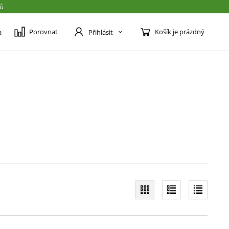
jů
Porovnat
Košík je prázdný
a
Přihlásit