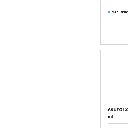
Není skl
AKUTOL® 
ml