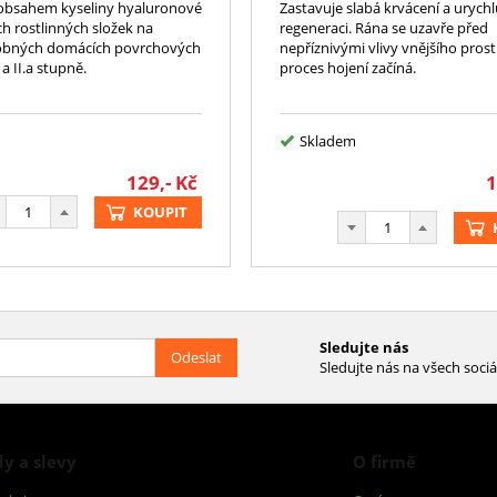
 obsahem kyseliny hyaluronové
Zastavuje slabá krvácení a urychl
 rostlinných složek na
regeneraci. Rána se uzavře před
robných domácích povrchových
nepříznivými vlivy vnějšího prost
 a II.a stupně.
proces hojení začíná.
Skladem
129,-
Kč
1
KOUPIT
Sledujte nás
Odeslat
Sledujte nás na všech sociá
y a slevy
O firmě