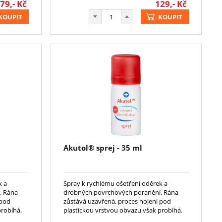
79,-
Kč
129,-
Kč
KOUPIT
KOUPIT
Akutol® sprej - 35 ml
k a
Spray k rychlému ošetření oděrek a
. Rána
drobných povrchových poranění. Rána
 pod
zůstává uzavřená, proces hojení pod
probíhá.
plastickou vrstvou obvazu však probíhá.