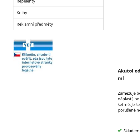
Repelenty
Knihy
Reklamní předměty
Akutol o
ml
Zamezuje bo
náplastí, p
šetrně. Je še
porušené n
Skladem