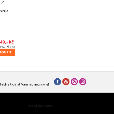
uje
ředí a
49,-
Kč
149,-
Kč
/ ks
KOUPIT
lních sítích, ať Vám nic neunikne!
Napište nám
Chcete nám něco sdělit o našich produktech