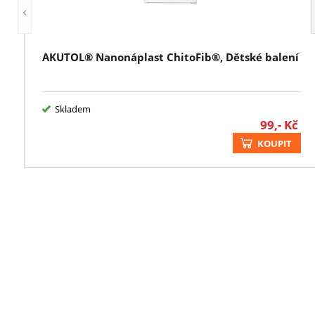
AKUTOL® Nanonáplast ChitoFib®, Dětské balení
Skladem
99,-
Kč
KOUPIT