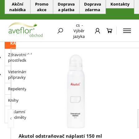
Akční
Promo
Doprava
Doprava
Kontakty
nabídka
akce
a platba
zdarma
PŘESKOČIT NAVIGACI
cs
-
Výběr
DOPORUČUJEME
jazyka
KATEGORIE
Zdravotnické
prostředky
Veterinární
přípravky
Repelenty
Knihy
Reklamní
předměty
Akutol odstraňovač náplastí 150 ml