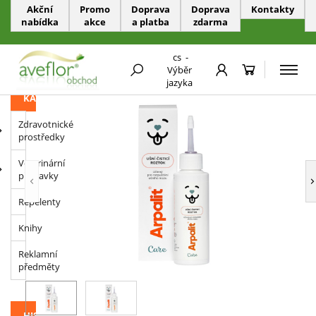
Akční
Promo
Doprava
Doprava
Kontakty
nabídka
akce
a platba
zdarma
PŘESKOČIT NAVIGACI
cs
-
Přípravky pro psy
Výběr
jazyka
KATEGORIE
Zdravotnické
prostředky
Veterinární
přípravky
Repelenty
Knihy
Reklamní
předměty
HISTORIE