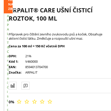
NAVŠTÍVENÉHO
ARPALIT® CARE UŠNÍ ČISTICÍ
ZBOŽÍ
A
ROZTOK, 100 ML
R
P
A
L
Přípravek pro čištění zevního zvukovodu psů a koček, Obsahuje
I
aktivní čistící látku. Změkčuje a rozpouští ušní maz.
T
Cena za 100 ml = 150 Kč včetně DPH
®
C
a
DPH:
21%
r
Kód 1:
V460000
e
EAN:
8594013704700
U
Značka:
ARPALIT
š
n
í
č
i
s
t
0
%
i
c