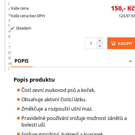
í
150,-
K
Vaše cena
r
o
Vaše cena bez DPH
123,97
K
z
t
Skladem
o
k
,
KOUPIT
1
0
0
POPIS
m
l
Popis produktu
Čistí zevní zvukovod psů a koček.
Obsahuje aktivní čistící látku.
Změkčuje a rozpouští ušní maz.
Pravidelné používání snižuje možnost zánětů a
bolestí uší.
Snižuje množství bakterií a kvasinek.