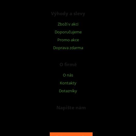
Výhody a slevy
Zboží v akci
Doporučujeme
Promo akce
Doprava zdarma
O firmě
O nás
Kontakty
Dotazníky
Napište nám
Chcete nám něco sdělit o našich produktech nebo e-shopu?
Neváhejte napsat.