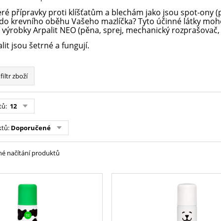
teré přípravky proti klíšťatům a blechám jako jsou spot-ony
 do krevního oběhu Vašeho mazlíčka? Tyto účinné látky moh
í výrobky Arpalit NEO (pěna, sprej, mechanický rozprašovač,
it jsou šetrné a fungují.
filtr zboží
tů:
12
ktů:
Doporučené
é načítání produktů