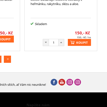
heřmánku, rakytníku, slézu a aloe.
Skladem
50,-
Kč
150,-
Kč
150,-
Kč
/ ks
KOUPIT
KOUPIT
lních sítích, ať Vám nic neunikne!
Napište nám