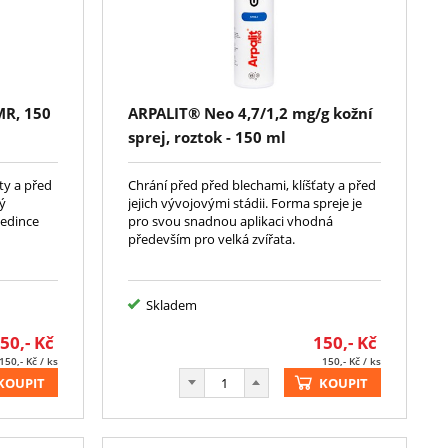
MR, 150
ARPALIT® Neo 4,7/1,2 mg/g kožní
sprej, roztok - 150 ml
ty a před
Chrání před před blechami, klíšťaty a před
ný
jejich vývojovými stádii. Forma spreje je
jedince
pro svou snadnou aplikaci vhodná
především pro velká zvířata.
Skladem
50,-
Kč
150,-
Kč
150,-
Kč
/ ks
150,-
Kč
/ ks
KOUPIT
KOUPIT