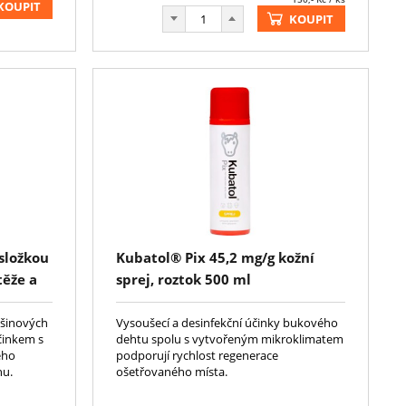
KOUPIT
KOUPIT
složkou
Kubatol® Pix 45,2 mg/g kožní
těže a
sprej, roztok 500 ml
500 ml
ešinových
Vysoušecí a desinfekční účinky bukového
účinkem s
dehtu spolu s vytvořeným mikroklimatem
ého
podporují rychlost regenerace
nu.
ošetřovaného místa.