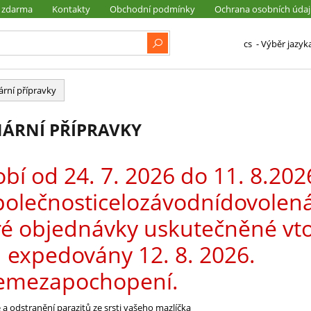
 zdarma
Kontakty
Obchodní podmínky
Ochrana osobních úda
cs
- Výběr jazyk
ární přípravky
NÁRNÍ PŘÍPRAVKY
bí od 24. 7. 2026 do 11. 8.202
polečnosticelozávodnídovolená
ré objednávky uskutečněné vt
expedovány 12. 8. 2026.
emezapochopení.
a odstranění parazitů ze srsti vašeho mazlíčka