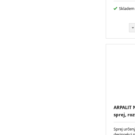
Skladem
ARPALIT N
sprej, ro
Sprej určený
desinsekci 