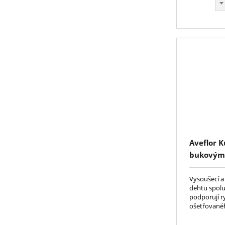
Aveflor K
bukovým
Vysoušecí a
dehtu spol
podporují r
ošetřované