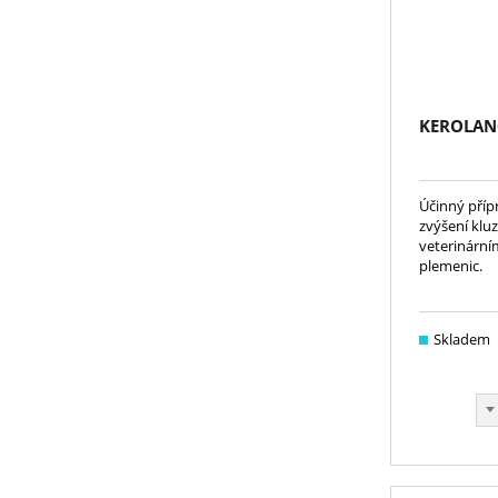
KEROLAN®
Účinný přípr
zvýšení kluz
veterinární
plemenic.
Skladem