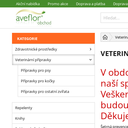
Akční nabídka
Promo akce
Doprava a platba
Doprava
PŘESKOČIT NAVIGACI
Veterin
KATEGORIE
Zdravotnické prostředky
VETERI
Veterinární přípravky
V obdo
Přípravky pro psy
naší s
Přípravky pro kočky
Veške
Přípravky pro ostatní zvířata
budou 
Repelenty
Děkuj
Knihy
Šetrná prevence 