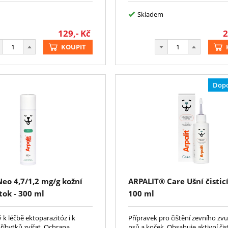
Skladem
129,-
Kč
2
KOUPIT
Dop
eo 4,7/1,2 mg/g kožní
ARPALIT® Care Ušní čisticí
ztok - 300 ml
100 ml
 k léčbě ektoparazitóz i k
Přípravek pro čištění zevního z
příbytků zvířat. Ochrana
psů a koček, Obsahuje aktivní čist