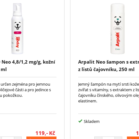
Neo 4,8/1,2 mg/g, kožní
Arpalit Neo šampon s ex
 ml
z listů čajovníku, 250 ml
rčen zejména pro jemnou
Jemný šampón na mytí srsti kož
bličejové části a pro jedince s
zvířat s vitamíny, s extraktem z li
vou pokožkou.
čajovníku čínského, olivovým ol
elastinem.
Skladem
119,-
Kč
1