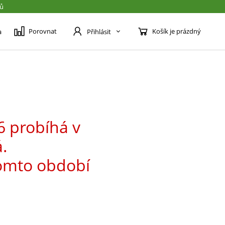
jů
Porovnat
Košík je prázdný
a
Přihlásit
6 probíhá v
.
omto období