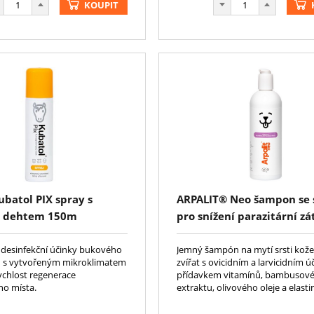
KOUPIT
ubatol PIX spray s
ARPALIT® Neo šampon se 
 dehtem 150m
pro snížení parazitární zá
bambusovým extraktem 
 desinfekční účinky bukového
Jemný šampón na mytí srsti kož
u s vytvořeným mikroklimatem
zvířat s ovicidním a larvicidním 
ychlost regenerace
přídavkem vitamínů, bambusov
ho místa.
extraktu, olivového oleje a elasti