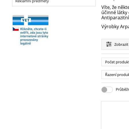
Reklamní předměty
Víte, že něk
účinné látky
Antiparazitn
Výrobky Arpal
Zobrazit
Počet produk
Řazení produ
Průběžn