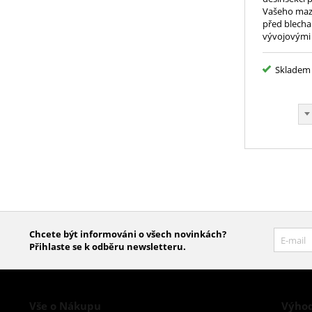
Vašeho mazlí
před blecham
vývojovými 
velká zvířata
Skladem
Chcete být informováni o všech novinkách?
Přihlaste se k odběru newsletteru.
Vše o Nákupu
Výhod