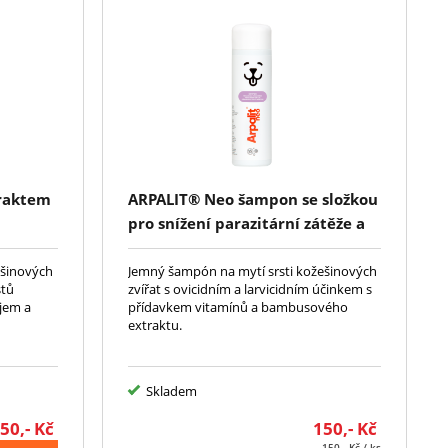
traktem
ARPALIT® Neo šampon se složkou
pro snížení parazitární zátěže a
bambusovým extraktem 250ml
ešinových
Jemný šampón na mytí srsti kožešinových
stů
zvířat s ovicidním a larvicidním účinkem s
ejem a
přídavkem vitamínů a bambusového
extraktu.
Skladem
50,-
Kč
150,-
Kč
150,-
Kč
/ ks