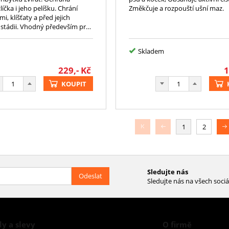
čka i jeho pelíšku. Chrání
Změkčuje a rozpouští ušní maz.
i, klíšťaty a před jejich
stádii. Vhodný především pro
 a jejích příbytky.
Skladem
229,-
Kč
1
KOUPIT
1
2
Sledujte nás
Odeslat
Sledujte nás na všech sociá
y a slevy
O firmě