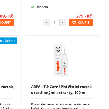
Skladem
89,-
Kč
275,-
Kč
KOUPIT
KOUPIT
oručujeme
 roztok,
ARPALIT® Care Ušní čisticí roztok
s rostlinnými extrakty, 100 ml
vukovodu
K pravidelnému čištění zvukovodů psů a
ící látku.
koček. Obsahuje rostlinné extrakty z