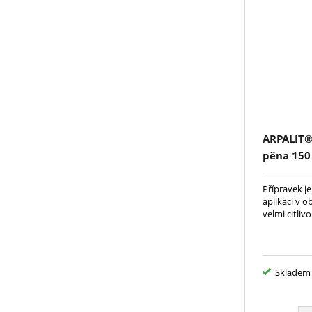
ARPALIT® 
pěna 150
Přípravek je u
aplikaci v o
velmi citli
Skladem