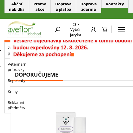
Akční
Promo
Doprava
Doprava
Kontakty
nabídka
akce
a platba
zdarma
PŘESKOČIT NAVIGACI
cs
-
Výběr
jazyka
KATEGORIE
Zdravotnické
prostředky
Veterinární
přípravky
DOPORUČUJEME
Repelenty
Knihy
Reklamní
předměty