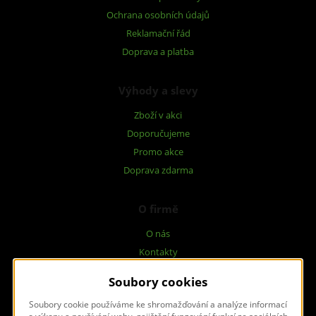
Ochrana osobních údajů
Reklamační řád
Doprava a platba
Výhody a slevy
Zboží v akci
Doporučujeme
Promo akce
Doprava zdarma
O firmě
O nás
Kontakty
Dotazníky
Soubory cookies
Soubory cookie používáme ke shromažďování a analýze informací
Napište nám