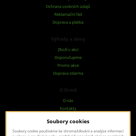
Ochrana osobních údajů
Reklamační řád
Doprava a platba
Výhody a slevy
Zboží v akci
Doporučujeme
Promo akce
Doprava zdarma
O firmě
O nás
Kontakty
Dotazníky
Soubory cookies
Soubory cookie používáme ke shromažďování a analýze informací
Napište nám