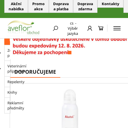
Akční
Promo
Doprava
Doprava
Kontakty
nabídka
akce
a platba
zdarma
PŘESKOČIT NAVIGACI
cs
-
Výběr
jazyka
KATEGORIE
Zdravotnické
prostředky
Veterinární
DOPORUČUJEME
přípravky
Repelenty
Knihy
Reklamní
předměty