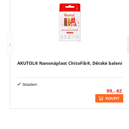
AKUTOL® Nanonáplast ChitoFib®, Dětské balení
Skladem
99,-
Kč
KOUPIT